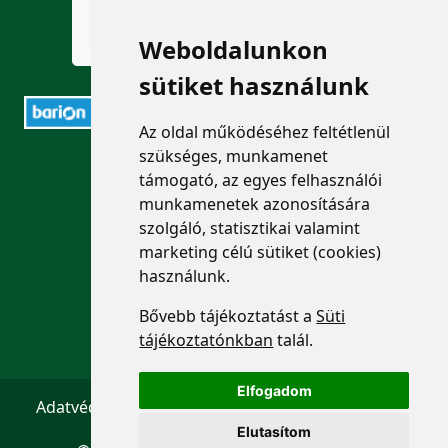
Weboldalunkon
sütiket használunk
Az oldal működéséhez feltétlenül
szükséges, munkamenet
ELÉRHETŐSÉGEK
támogató, az egyes felhasználói
munkamenetek azonosítására
+36 1 880 7600
szolgáló, statisztikai valamint
marketing célú sütiket (cookies)
info@mprx.hu
használunk.
Bővebb tájékoztatást a
Süti
tájékoztatónkban
talál.
Elfogadom
Adatvédelem
ÁSZF
Impresszum
Kapcsolat
Elutasítom