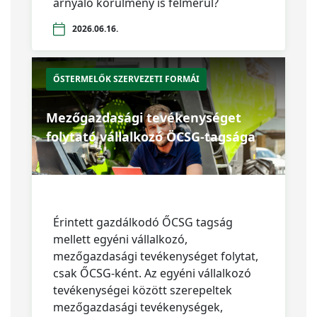
árnyaló körülmény is felmerül?
2026.06.16.
ŐSTERMELŐK SZERVEZETI FORMÁI
Mezőgazdasági tevékenységet
folytató vállalkozó ÖCSG-tagsága
Érintett gazdálkodó ŐCSG tagság
mellett egyéni vállalkozó,
mezőgazdasági tevékenységet folytat,
csak ŐCSG-ként. Az egyéni vállalkozó
tevékenységei között szerepeltek
mezőgazdasági tevékenységek,