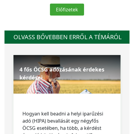
Előfizetek
OLVASS BŐVEBBEN ERRŐL A TÉMÁRÓL
4 fős ÖCSG adózásának érdekes
kérdései
Hogyan kell beadni a helyi iparűzési
adó (HIPA) bevallását egy négyfős
ÖCSG esetében, ha több, a kérdést