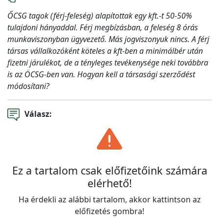
ŐCSG tagok (férj-feleség) alapítottak egy kft.-t 50-50%
tulajdoni hányaddal. Férj megbízásban, a feleség 8 órás
munkaviszonyban ügyvezető. Más jogviszonyuk nincs. A férj
társas vállalkozóként köteles a kft-ben a minimálbér után
fizetni járulékot, de a tényleges tevékenysége neki továbbra
is az ÖCSG-ben van. Hogyan kell a társasági szerződést
módosítani?
Válasz:
Ez a tartalom csak előfizetőink számára
elérhető!
Ha érdekli az alábbi tartalom, akkor kattintson az
előfizetés gombra!