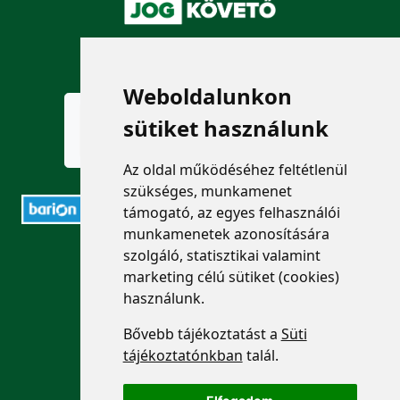
KÖVESSEN MINKET!
Weboldalunkon
sütiket használunk
Az oldal működéséhez feltétlenül
szükséges, munkamenet
támogató, az egyes felhasználói
munkamenetek azonosítására
ELÉRHETŐSÉGEK
szolgáló, statisztikai valamint
marketing célú sütiket (cookies)
használunk.
+36 1 880 7600
Bővebb tájékoztatást a
Süti
info@mprx.hu
tájékoztatónkban
talál.