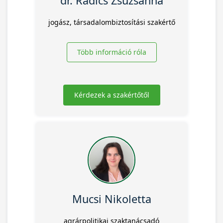
dr. Radics Zsuzsanna
jogász, társadalombiztosítási szakértő
Több információ róla
Kérdezek a szakértőtől
Mucsi Nikoletta
agrárpolitikai szaktanácsadó