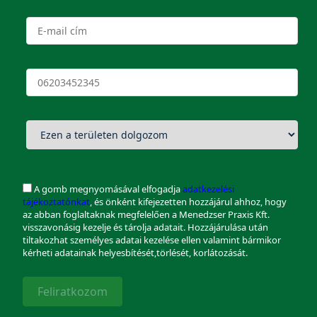
A gomb megnyomásával elfogadja
adatkezelési
tájékoztatónkat
, és önként kifejezetten hozzájárul ahhoz, hogy
az abban foglaltaknak megfelelően a Menedzser Praxis Kft.
visszavonásig kezelje és tárolja adatait. Hozzájárulása után
tiltakozhat személyes adatai kezelése ellen valamint bármikor
kérheti adatainak helyesbítését,törlését, korlátozását.
Feliratkozom