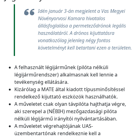
Idén január 3-án megjelent a Vas Megyei
Növényorvosi Kamara hivatalos
állásfoglalása a permeteződrónok legális
használatáról. A drónos kijuttatásra
vonatkozólag jelenleg négy fontos
követelményt kell betartani ezen a területen.
A felhasznált légijárműnek (pilóta nélküli
légijárműrendszer) alkalmasnak kell lennie a
tevékenység ellátására.
Kizárólag a MATE által kiadott típusminősítéssel
rendelkező kijuttató eszközök használhatók.
A műveletet csak olyan távpilóta hajthatja végre,
aki szerepel a (NÉBIH) mezőgazdasági pilóta
nélküli légijármű irányítói nyilvántartásában.
A műveletet végrehajtójának UAS-
üzembentartónak rendelkeznie kell a