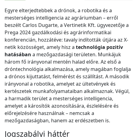
Egyre elterjedtebbek a drónok, a robotika és a
mesterséges intelligencia az agráriumban – erről
beszélt Carlos Dugarte, a Vertinetik Kft. ügyvezetője a
Prega 2024 gazdálkodási és agrárinformatikai
konferencián, hozzátéve: tavaly indították útjára az X-
netik közösséget, amely hisz a
technológia pozitív
hatásában
a mezőgazdasági területen. Munkájuk
három fő irányvonal mentén halad előre. Az első a
dróntechnológia alkalmazása, amely magában foglalja
a drónos kijuttatást, felmérést és szállítást. A második
irányvonal a robotika, amelyet az ültetvények és
kertészetek munkafolyamataiban alkalmaznak. Végül,
a harmadik terület a mesterséges intelligencia,
amelyet a károsítók azonosítására, észlelésére és
előrejelzésére használnak – nemcsak a
mezőgazdaságban, hanem az erdészetben is.
Jogszabályi háttér