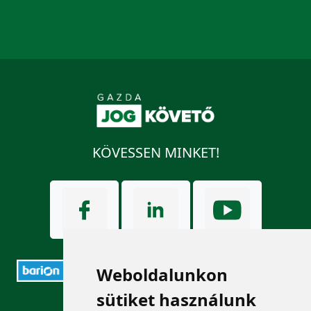
KÖVESSEN MINKET!
Weboldalunkon
sütiket használunk
ELÉRHETŐSÉGEK