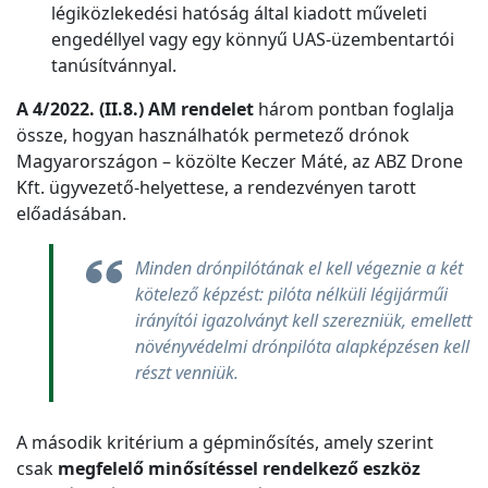
légiközlekedési hatóság által kiadott műveleti
engedéllyel vagy egy könnyű UAS-üzembentartói
tanúsítvánnyal.
A 4/2022. (II.8.) AM rendelet
három pontban foglalja
össze, hogyan használhatók permetező drónok
Magyarországon – közölte Keczer Máté, az ABZ Drone
Kft. ügyvezető-helyettese, a rendezvényen tarott
előadásában.
Minden drónpilótának el kell végeznie a két
kötelező képzést: pilóta nélküli légijárműi
irányítói igazolványt kell szerezniük, emellett
növényvédelmi drónpilóta alapképzésen kell
részt venniük.
A második kritérium a gépminősítés, amely szerint
csak
megfelelő minősítéssel rendelkező eszköz