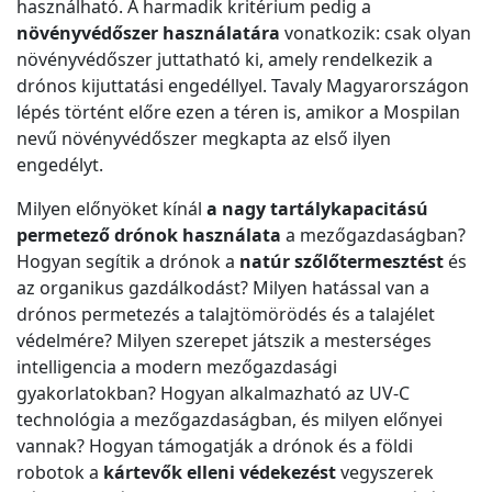
használható. A harmadik kritérium pedig a
növényvédőszer használatára
vonatkozik: csak olyan
növényvédőszer juttatható ki, amely rendelkezik a
drónos kijuttatási engedéllyel. Tavaly Magyarországon
lépés történt előre ezen a téren is, amikor a Mospilan
nevű növényvédőszer megkapta az első ilyen
engedélyt.
Milyen előnyöket kínál
a nagy tartálykapacitású
permetező drónok használata
a mezőgazdaságban?
Hogyan segítik a drónok a
natúr szőlőtermesztést
és
az organikus gazdálkodást? Milyen hatással van a
drónos permetezés a talajtömörödés és a talajélet
védelmére? Milyen szerepet játszik a mesterséges
intelligencia a modern mezőgazdasági
gyakorlatokban? Hogyan alkalmazható az UV-C
technológia a mezőgazdaságban, és milyen előnyei
vannak? Hogyan támogatják a drónok és a földi
robotok a
kártevők elleni védekezést
vegyszerek