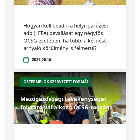
Hogyan kell beadni a helyi iparűzési
adó (HIPA) bevallását egy négyfős
ÖCSG esetében, ha több, a kérdést
árnyaló körülmény is felmerül?
2026.06.16.
ŐSTERMELŐK SZERVEZETI FORMÁI
Mezőgazdasági tevékenységet
folytató vállalkozó ÖCSG-tagsága