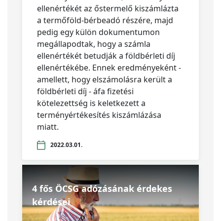
ellenértékét az őstermelő kiszámlázta
a termőföld-bérbeadó részére, majd
pedig egy külön dokumentumon
megállapodtak, hogy a számla
ellenértékét betudják a földbérleti díj
ellenértékébe. Ennek eredményeként -
amellett, hogy elszámolásra került a
földbérleti díj - áfa fizetési
kötelezettség is keletkezett a
terményértékesítés kiszámlázása
miatt.
2022.03.01.
4 fős ÖCSG adózásának érdekes
kérdései