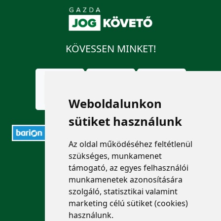
KÖVESSEN MINKET!
Weboldalunkon
sütiket használunk
Az oldal működéséhez feltétlenül
szükséges, munkamenet
ELÉRHETŐSÉGEK
támogató, az egyes felhasználói
munkamenetek azonosítására
+36 1 880 7600
szolgáló, statisztikai valamint
info@mprx.hu
marketing célú sütiket (cookies)
használunk.