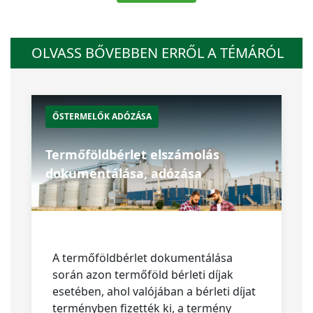
OLVASS BŐVEBBEN ERRŐL A TÉMÁRÓL
ŐSTERMELŐK ADÓZÁSA
Termőföldbérlet elszámolás
dokumentálása, adózása
A termőföldbérlet dokumentálása
során azon termőföld bérleti díjak
esetében, ahol valójában a bérleti díjat
terményben fizették ki, a termény