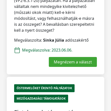
(VP2-6.3.1-20) pályázatán. Ha a pályázatban
vállaltak nem mindegyike kivitelezhető
(műszaki okok miatt) kell-e kérni
módosítást, vagy felhasználhatják-e másra
is az összeget? A bevallásban szerepeltetni
kell a nyert összeget?
Megválaszolta:
Sinka Júlia
adószakértő
Megválaszolva:
2023.06.06.
Megnézem a választ
ŐSTERMELŐKET ÉRINTŐ PÁLYÁZATOK
MEZŐGAZDASÁGI TÁMOGATÁSOK