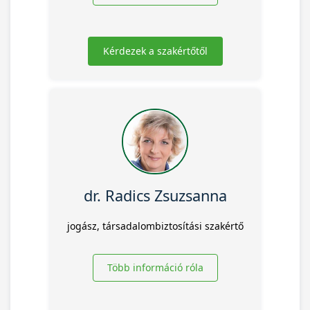
Kérdezek a szakértőtől
dr. Radics Zsuzsanna
jogász, társadalombiztosítási szakértő
Több információ róla