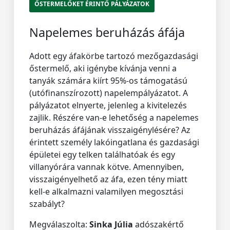
ŐSTERMELŐKET ÉRINTŐ PÁLYÁZATOK
Napelemes beruházás áfája
Adott egy áfakörbe tartozó mezőgazdasági
őstermelő, aki igénybe kívánja venni a
tanyák számára kiírt 95%-os támogatású
(utófinanszírozott) napelempályázatot. A
pályázatot elnyerte, jelenleg a kivitelezés
zajlik. Részére van-e lehetőség a napelemes
beruházás áfájának visszaigénylésére? Az
érintett személy lakóingatlana és gazdasági
épületei egy telken találhatóak és egy
villanyórára vannak kötve. Amennyiben,
visszaigényelhető az áfa, ezen tény miatt
kell-e alkalmazni valamilyen megosztási
szabályt?
Megválaszolta:
Sinka Júlia
adószakértő