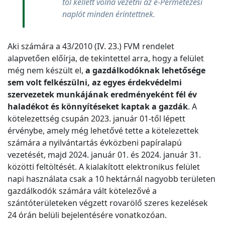
től kellett volna vezetni az e-Permetezési
naplót minden érintettnek.
Aki számára a 43/2010 (IV. 23.) FVM rendelet
alapvetően előírja, de tekintettel arra, hogy a felület
még nem készült el,
a gazdálkodóknak lehetősége
sem volt felkészülni, az egyes érdekvédelmi
szervezetek munkájának eredményeként fél év
haladékot és könnyítéseket kaptak a gazdák
. A
kötelezettség csupán 2023. január 01-től lépett
érvénybe, amely még lehetővé tette a kötelezettek
számára a nyilvántartás évközbeni papíralapú
vezetését, majd 2024. január 01. és 2024. január 31.
közötti feltöltését. A kialakított elektronikus felület
napi használata csak a 10 hektárnál nagyobb területen
gazdálkodók számára vált kötelezővé a
szántóterületeken végzett rovarölő szeres kezelések
24 órán belüli bejelentésére vonatkozóan.