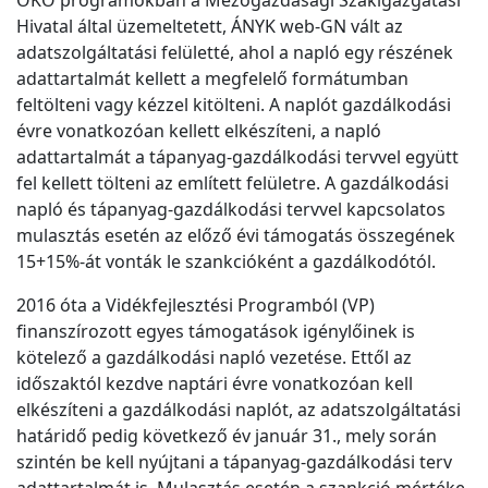
ÖKO programokban a Mezőgazdasági Szakigazgatási
Hivatal által üzemeltetett, ÁNYK web-GN vált az
adatszolgáltatási felületté, ahol a napló egy részének
adattartalmát kellett a megfelelő formátumban
feltölteni vagy kézzel kitölteni. A naplót gazdálkodási
évre vonatkozóan kellett elkészíteni, a napló
adattartalmát a tápanyag-gazdálkodási tervvel együtt
fel kellett tölteni az említett felületre. A gazdálkodási
napló és tápanyag-gazdálkodási tervvel kapcsolatos
mulasztás esetén az előző évi támogatás összegének
15+15%-át vonták le szankcióként a gazdálkodótól.
2016 óta a Vidékfejlesztési Programból (VP)
finanszírozott egyes támogatások igénylőinek is
kötelező a gazdálkodási napló vezetése. Ettől az
időszaktól kezdve naptári évre vonatkozóan kell
elkészíteni a gazdálkodási naplót, az adatszolgáltatási
határidő pedig következő év január 31., mely során
szintén be kell nyújtani a tápanyag-gazdálkodási terv