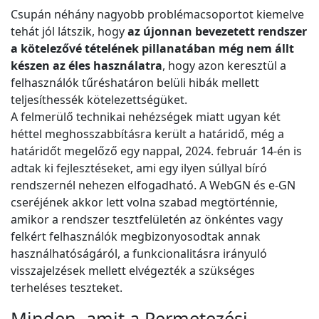
Csupán néhány nagyobb problémacsoportot kiemelve
tehát jól látszik, hogy
az újonnan bevezetett rendszer
a kötelezővé tételének pillanatában még nem állt
készen az éles használatra
, hogy azon keresztül a
felhasználók tűréshatáron belüli hibák mellett
teljesíthessék kötelezettségüket.
A felmerülő technikai nehézségek miatt ugyan két
héttel meghosszabbításra került a határidő, még a
határidőt megelőző egy nappal, 2024. február 14-én is
adtak ki fejlesztéseket, ami egy ilyen súllyal bíró
rendszernél nehezen elfogadható. A WebGN és e-GN
cseréjének akkor lett volna szabad megtörténnie,
amikor a rendszer tesztfelületén az önkéntes vagy
felkért felhasználók megbizonyosodtak annak
használhatóságáról, a funkcionalitásra irányuló
visszajelzések mellett elvégezték a szükséges
terheléses teszteket.
Minden, amit a Permetezési