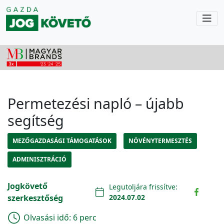
Permetezési napló – újabb
segítség
MEZŐGAZDASÁGI TÁMOGATÁSOK
NÖVÉNYTERMESZTÉS
ADMINISZTRÁCIÓ
Jogkövető
Legutoljára frissítve:
szerkesztőség
2024.07.02
Olvasási idő:
6 perc