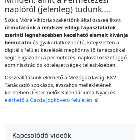
naplóról (jelenleg) tudunk….
Szűcs Móré Viktória szakértőnk által összeállított
útmutatónk a rendszer eddigi tapasztalatok
szerinti legnehezebben kezelhető elemeit kívánja
bemutatni
és gyakorlatközpontú, kifejezetten a
digitális felület kezelését megkönnyítő tanácsokkal
segít eligazodni a permetezési naplóval összefüggő
adminisztrációs kötelezettségek teljesítésében.
Összeállításunk elérhető a Mezőgazdasági KKV
Tanácsadó szokásos, évszakos mellékletének
keretében (Őstermelők Kalendáriuma-Nyár) és
elérhető a Gazda Jogkövető felületén
is!
Kapcsolódó videók