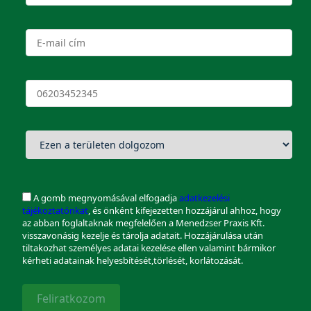
A gomb megnyomásával elfogadja
adatkezelési
tájékoztatónkat
, és önként kifejezetten hozzájárul ahhoz, hogy
az abban foglaltaknak megfelelően a Menedzser Praxis Kft.
visszavonásig kezelje és tárolja adatait. Hozzájárulása után
tiltakozhat személyes adatai kezelése ellen valamint bármikor
kérheti adatainak helyesbítését,törlését, korlátozását.
Feliratkozom