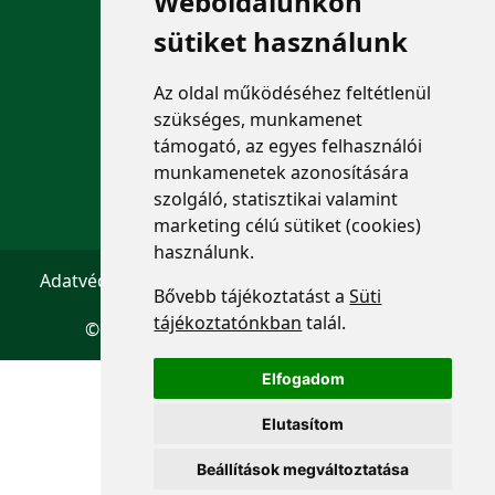
Weboldalunkon
ELÉRHETŐSÉGEK
sütiket használunk
+36 1 880 7600
Az oldal működéséhez feltétlenül
info@mprx.hu
szükséges, munkamenet
támogató, az egyes felhasználói
munkamenetek azonosítására
szolgáló, statisztikai valamint
marketing célú sütiket (cookies)
használunk.
Adatvédelem
ÁSZF
Impresszum
Kapcsolat
Bővebb tájékoztatást a
Süti
tájékoztatónkban
talál.
© 2026 Copyright:
Menedzserpraxis.hu
Elfogadom
Elutasítom
Beállítások megváltoztatása