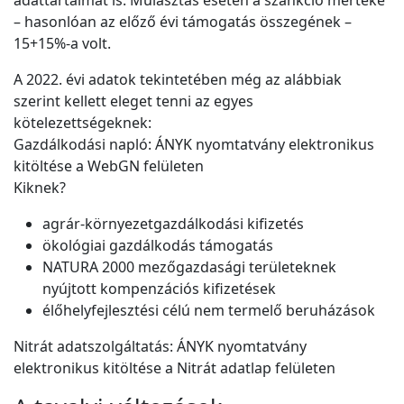
adattartalmát is. Mulasztás esetén a szankció mértéke
– hasonlóan az előző évi támogatás összegének –
15+15%-a volt.
A 2022. évi adatok tekintetében még az alábbiak
szerint kellett eleget tenni az egyes
kötelezettségeknek:
Gazdálkodási napló: ÁNYK nyomtatvány elektronikus
kitöltése a WebGN felületen
Kiknek?
agrár-környezetgazdálkodási kifizetés
ökológiai gazdálkodás támogatás
NATURA 2000 mezőgazdasági területeknek
nyújtott kompenzációs kifizetések
élőhelyfejlesztési célú nem termelő beruházások
Nitrát adatszolgáltatás: ÁNYK nyomtatvány
elektronikus kitöltése a Nitrát adatlap felületen