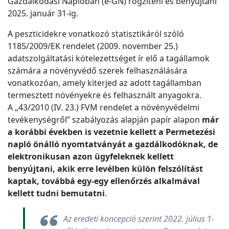
Gazdálkodási Naplóban (e-GN) rögzíteni és benyújtani
2025. január 31-ig.
A peszticidekre vonatkozó statisztikáról szóló
1185/2009/EK rendelet (2009. november 25.)
adatszolgáltatási kötelezettséget ír elő a tagállamok
számára a növényvédő szerek felhasználására
vonatkozóan, amely kiterjed az adott tagállamban
termesztett növényekre és felhasznált anyagokra.
A „43/2010 (IV. 23.) FVM rendelet a növényvédelmi
tevékenységről” szabályozás alapján papír alapon
már
a korábbi években is vezetnie kellett a Permetezési
napló önálló nyomtatványát a gazdálkodóknak, de
elektronikusan azon ügyfeleknek kellett
benyújtani, akik erre levélben külön felszólítást
kaptak, továbbá egy-egy ellenőrzés alkalmával
kellett tudni bemutatni
.
Az eredeti koncepció szerint 2022. július 1-