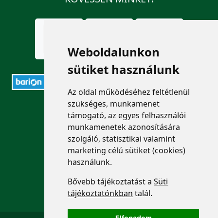
Weboldalunkon
sütiket használunk
Az oldal működéséhez feltétlenül
szükséges, munkamenet
ELÉRHETŐSÉGEK
támogató, az egyes felhasználói
munkamenetek azonosítására
+36 1 880 7600
szolgáló, statisztikai valamint
marketing célú sütiket (cookies)
info@mprx.hu
használunk.
Bővebb tájékoztatást a
Süti
tájékoztatónkban
talál.
Elfogadom