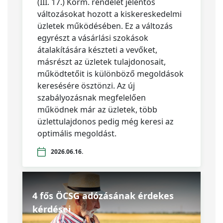
(III. 17.) Korm. rendelet jelentős
változásokat hozott a kiskereskedelmi
üzletek működésében. Ez a változás
egyrészt a vásárlási szokások
átalakítására készteti a vevőket,
másrészt az üzletek tulajdonosait,
működtetőit is különböző megoldások
keresésére ösztönzi. Az új
szabályozásnak megfelelően
működnek már az üzletek, több
üzlettulajdonos pedig még keresi az
optimális megoldást.
2026.06.16.
4 fős ÖCSG adózásának érdekes
kérdései