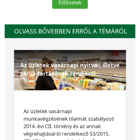
Előfizetek
OLVASS BŐVEBBEN ERRŐL A TÉMÁRÓL
Az üzletek vasárnapi nyitva-, illetve
zárva tartásának rendjéről
Az üzletek vasárnapi
munkavégzésének tilalmát szabályozó
2014. évi CII. törvény és az annak
végrehajtásáról rendelkező 53/2015.