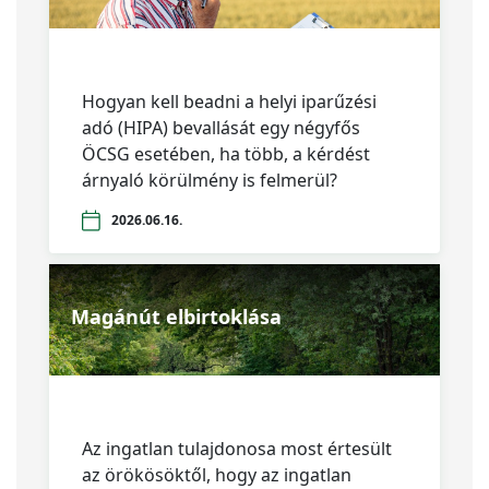
Hogyan kell beadni a helyi iparűzési
adó (HIPA) bevallását egy négyfős
ÖCSG esetében, ha több, a kérdést
árnyaló körülmény is felmerül?
2026.06.16.
Magánút elbirtoklása
Az ingatlan tulajdonosa most értesült
az örökösöktől, hogy az ingatlan