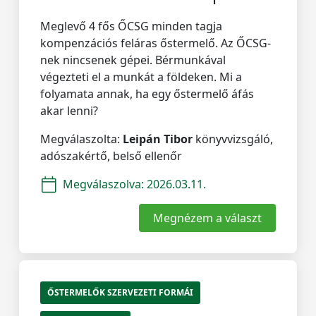
Meglevő 4 fős ŐCSG minden tagja
kompenzációs feláras őstermelő. Az ŐCSG-
nek nincsenek gépei. Bérmunkával
végezteti el a munkát a földeken. Mi a
folyamata annak, ha egy őstermelő áfás
akar lenni?
Megválaszolta:
Leipán Tibor
könyvvizsgáló,
adószakértő, belső ellenőr
Megválaszolva:
2026.03.11.
Megnézem a választ
ŐSTERMELŐK SZERVEZETI FORMÁI