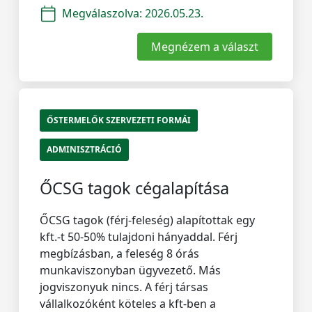
Megválaszolva:
2026.05.23.
Megnézem a választ
ŐSTERMELŐK SZERVEZETI FORMÁI
ADMINISZTRÁCIÓ
ŐCSG tagok cégalapítása
ŐCSG tagok (férj-feleség) alapítottak egy
kft.-t 50-50% tulajdoni hányaddal. Férj
megbízásban, a feleség 8 órás
munkaviszonyban ügyvezető. Más
jogviszonyuk nincs. A férj társas
vállalkozóként köteles a kft-ben a