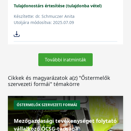
Tulajdonostárs értesítése (tulajdonba vétel)
Készítette: dr. Schmuczer Anita
Utoljára módosítva: 2025.07.09
További iratminták
Cikkek és magyarázatok a(z) "Őstermelők
szervezeti formái" témakörre
ŐSTERMELŐK SZERVEZETI FORMÁI
Mezőgazdasági tevékenységet folytató
vállalkozó ÖCSG-tagsága