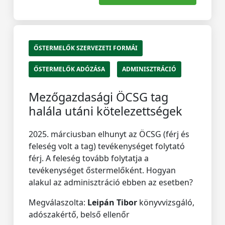
ŐSTERMELŐK SZERVEZETI FORMÁI
ŐSTERMELŐK ADÓZÁSA
ADMINISZTRÁCIÓ
Mezőgazdasági ÖCSG tag
halála utáni kötelezettségek
2025. márciusban elhunyt az ÖCSG (férj és
feleség volt a tag) tevékenységet folytató
férj. A feleség tovább folytatja a
tevékenységet őstermelőként. Hogyan
alakul az adminisztráció ebben az esetben?
Megválaszolta:
Leipán Tibor
könyvvizsgáló,
adószakértő, belső ellenőr