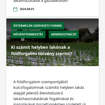
alkalmazásával a gazdálkodók?
2024.08.01.
ŐSTERMELŐK SZERVEZETI FORMÁI
NÖVÉNYTERMESZTÉS
ADMINISZTRÁCIÓ
Ki számít helyben lakónak a
földforgalmi törvény szerint?
A földforgalom szempontjából
kulcsfogalomnak számító helyben lakás
alapját jelentő életvitelszerű
lakáshasználatának fogalmával és
igazolásával összefüggésben született új