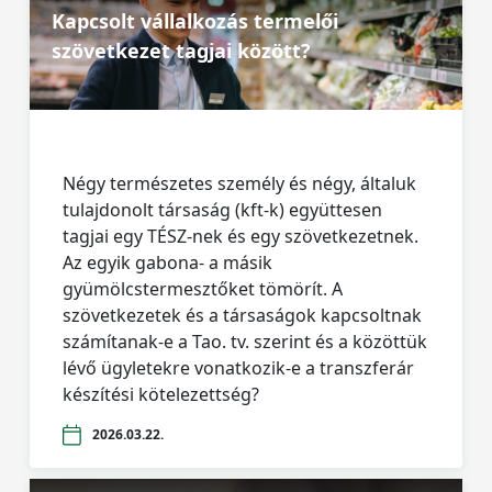
Kapcsolt vállalkozás termelői
szövetkezet tagjai között?
Négy természetes személy és négy, általuk
tulajdonolt társaság (kft-k) együttesen
tagjai egy TÉSZ-nek és egy szövetkezetnek.
Az egyik gabona- a másik
gyümölcstermesztőket tömörít. A
szövetkezetek és a társaságok kapcsoltnak
számítanak-e a Tao. tv. szerint és a közöttük
lévő ügyletekre vonatkozik-e a transzferár
készítési kötelezettség?
2026.03.22.