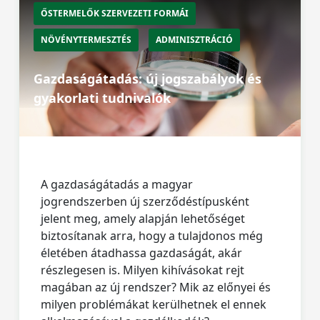
ŐSTERMELŐK SZERVEZETI FORMÁI
NÖVÉNYTERMESZTÉS
ADMINISZTRÁCIÓ
Gazdaságátadás: új jogszabályok és
gyakorlati tudnivalók
A gazdaságátadás a magyar
jogrendszerben új szerződéstípusként
jelent meg, amely alapján lehetőséget
biztosítanak arra, hogy a tulajdonos még
életében átadhassa gazdaságát, akár
részlegesen is. Milyen kihívásokat rejt
magában az új rendszer? Mik az előnyei és
milyen problémákat kerülhetnek el ennek