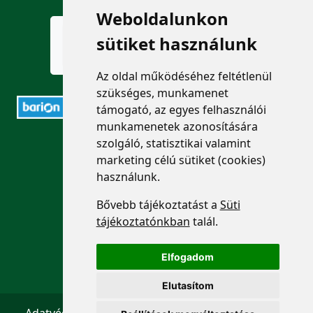
Weboldalunkon
sütiket használunk
Az oldal működéséhez feltétlenül
szükséges, munkamenet
támogató, az egyes felhasználói
munkamenetek azonosítására
ELÉRHETŐSÉGEK
szolgáló, statisztikai valamint
marketing célú sütiket (cookies)
használunk.
+36 1 880 7600
Bővebb tájékoztatást a
Süti
info@mprx.hu
tájékoztatónkban
talál.
Elfogadom
Elutasítom