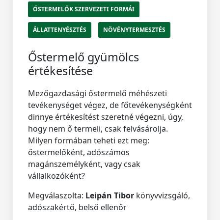
ŐSTERMELŐK SZERVEZETI FORMÁI
ÁLLATTENYÉSZTÉS
NÖVÉNYTERMESZTÉS
Őstermelő gyümölcs
értékesítése
Mezőgazdasági őstermelő méhészeti
tevékenységet végez, de főtevékenységként
dinnye értékesítést szeretné végezni, úgy,
hogy nem ő termeli, csak felvásárolja.
Milyen formában teheti ezt meg:
őstermelőként, adószámos
magánszemélyként, vagy csak
vállalkozóként?
Megválaszolta:
Leipán Tibor
könyvvizsgáló,
adószakértő, belső ellenőr