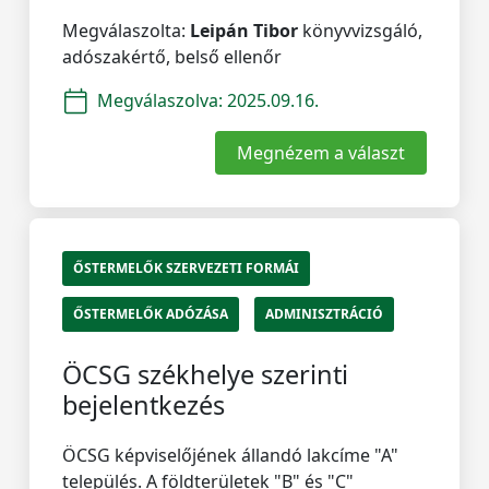
Megválaszolta:
Leipán Tibor
könyvvizsgáló,
adószakértő, belső ellenőr
Megválaszolva:
2025.09.16.
Megnézem a választ
ŐSTERMELŐK SZERVEZETI FORMÁI
ŐSTERMELŐK ADÓZÁSA
ADMINISZTRÁCIÓ
ÖCSG székhelye szerinti
bejelentkezés
ÖCSG képviselőjének állandó lakcíme "A"
település. A földterületek "B" és "C"