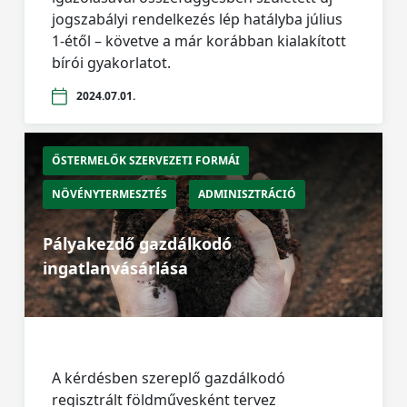
jogszabályi rendelkezés lép hatályba július
1-étől – követve a már korábban kialakított
bírói gyakorlatot.
2024.07.01.
ŐSTERMELŐK SZERVEZETI FORMÁI
NÖVÉNYTERMESZTÉS
ADMINISZTRÁCIÓ
Pályakezdő gazdálkodó
ingatlanvásárlása
A kérdésben szereplő gazdálkodó
regisztrált földművesként tervez