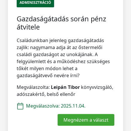
ADMINISZTRÁCIÓ
Gazdaságátadás során pénz
átvitele
Családunkban jelenleg gazdaságátadás
zajlik: nagymama adja át az őstermelői
családi gazdaságot az unokájának. A
felgyülemlett és a működéshez szükséges
tőkét milyen módon lehet a
gazdaságátvevő nevére írni?
Megválaszolta:
Leipán Tibor
könyvvizsgáló,
adószakértő, belső ellenőr
Megválaszolva:
2025.11.04.
Megnézem a választ