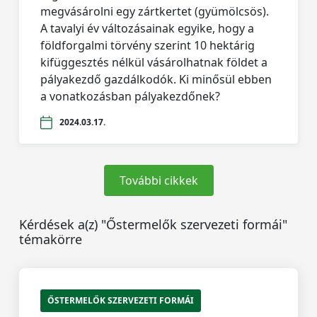
megvásárolni egy zártkertet (gyümölcsös).
A tavalyi év változásainak egyike, hogy a
földforgalmi törvény szerint 10 hektárig
kifüggesztés nélkül vásárolhatnak földet a
pályakezdő gazdálkodók. Ki minősül ebben
a vonatkozásban pályakezdőnek?
2024.03.17.
További cikkek
Kérdések a(z) "Őstermelők szervezeti formái"
témakörre
ŐSTERMELŐK SZERVEZETI FORMÁI